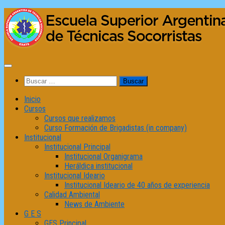
Saltar
al
contenido
Buscar:
Inicio
Cursos
Cursos que realizamos
Curso Formación de Brigadistas (in company)
Institucional
Institucional Principal
Institucional Organigrama
Heráldica institucional
Institucional Ideario
Institucional Ideario de 40 años de experiencia
Calidad Ambiental
News de Ambiente
G E S
GES Principal