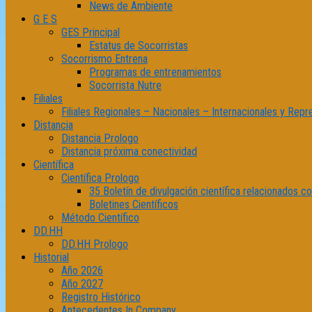
News de Ambiente
G E S
GES Principal
Estatus de Socorristas
Socorrismo Entrena
Programas de entrenamientos
Socorrista Nutre
Filiales
Filiales Regionales – Nacionales – Internacionales y Repr
Distancia
Distancia Prologo
Distancia próxima conectividad
Científica
Científica Prologo
35 Boletín de divulgación científica relacionados 
Boletines Científicos
Método Científico
DD.HH
DD.HH Prologo
Historial
Año 2026
Año 2027
Registro Histórico
Antecedentes In Company