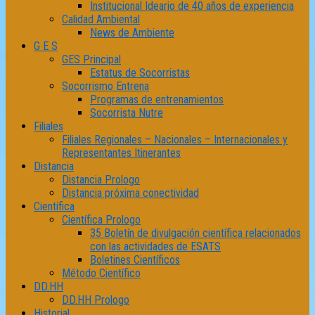
Institucional Ideario de 40 años de experiencia
Calidad Ambiental
News de Ambiente
G E S
GES Principal
Estatus de Socorristas
Socorrismo Entrena
Programas de entrenamientos
Socorrista Nutre
Filiales
Filiales Regionales – Nacionales – Internacionales y
Representantes Itinerantes
Distancia
Distancia Prologo
Distancia próxima conectividad
Científica
Científica Prologo
35 Boletín de divulgación científica relacionados
con las actividades de ESATS
Boletines Científicos
Método Científico
DD.HH
DD.HH Prologo
Historial