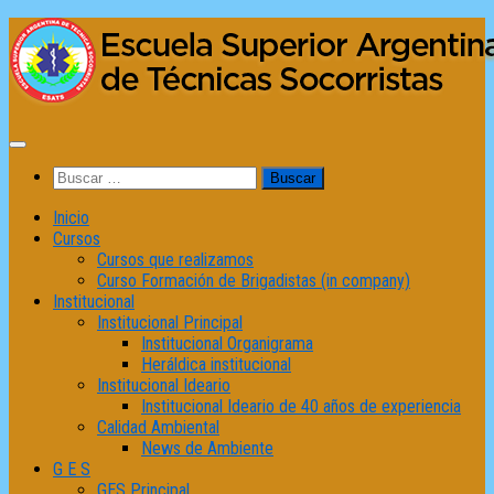
Saltar
al
contenido
Buscar:
Inicio
Cursos
Cursos que realizamos
Curso Formación de Brigadistas (in company)
Institucional
Institucional Principal
Institucional Organigrama
Heráldica institucional
Institucional Ideario
Institucional Ideario de 40 años de experiencia
Calidad Ambiental
News de Ambiente
G E S
GES Principal