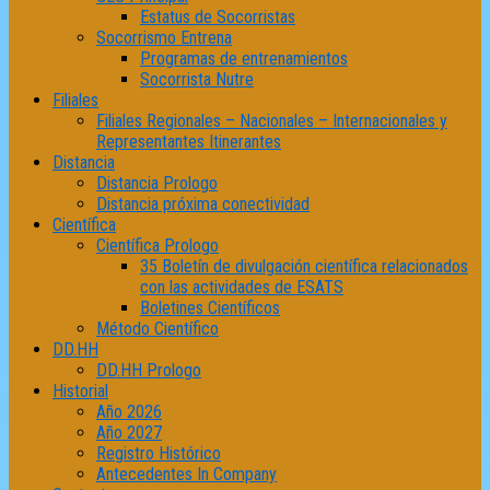
Estatus de Socorristas
Socorrismo Entrena
Programas de entrenamientos
Socorrista Nutre
Filiales
Filiales Regionales – Nacionales – Internacionales y
Representantes Itinerantes
Distancia
Distancia Prologo
Distancia próxima conectividad
Científica
Científica Prologo
35 Boletín de divulgación científica relacionados
con las actividades de ESATS
Boletines Científicos
Método Científico
DD.HH
DD.HH Prologo
Historial
Año 2026
Año 2027
Registro Histórico
Antecedentes In Company