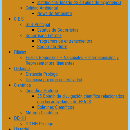
Institucional Ideario de 40 años de experiencia
Calidad Ambiental
News de Ambiente
G E S
GES Principal
Estatus de Socorristas
Socorrismo Entrena
Programas de entrenamientos
Socorrista Nutre
Filiales
Filiales Regionales – Nacionales – Internacionales y
Representantes Itinerantes
Distancia
Distancia Prologo
Distancia próxima conectividad
Científica
Científica Prologo
35 Boletín de divulgación científica relacionados
con las actividades de ESATS
Boletines Científicos
Método Científico
DD.HH
DD.HH Prologo
Historial