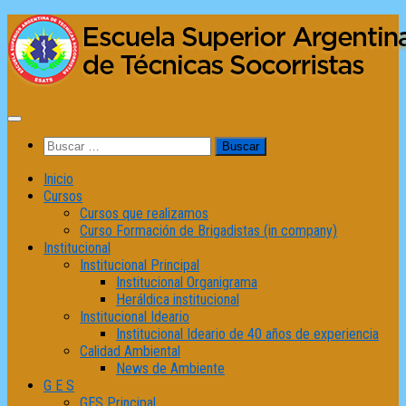
Saltar
al
contenido
Buscar:
Inicio
Cursos
Cursos que realizamos
Curso Formación de Brigadistas (in company)
Institucional
Institucional Principal
Institucional Organigrama
Heráldica institucional
Institucional Ideario
Institucional Ideario de 40 años de experiencia
Calidad Ambiental
News de Ambiente
G E S
GES Principal