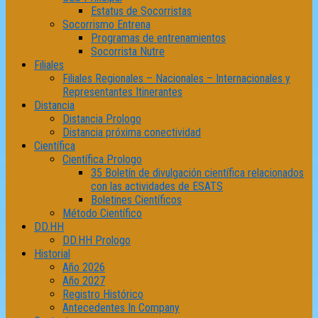
Estatus de Socorristas
Socorrismo Entrena
Programas de entrenamientos
Socorrista Nutre
Filiales
Filiales Regionales – Nacionales – Internacionales y
Representantes Itinerantes
Distancia
Distancia Prologo
Distancia próxima conectividad
Científica
Científica Prologo
35 Boletín de divulgación científica relacionados
con las actividades de ESATS
Boletines Científicos
Método Científico
DD.HH
DD.HH Prologo
Historial
Año 2026
Año 2027
Registro Histórico
Antecedentes In Company