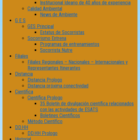
Institucional Ideario de 40 años de experiencia
Calidad Ambiental
News de Ambiente
G E S
GES Principal
Estatus de Socorristas
Socorrismo Entrena
Programas de entrenamientos
Socorrista Nutre
Filiales
Filiales Regionales – Nacionales – Internacionales y
Representantes Itinerantes
Distancia
Distancia Prologo
Distancia próxima conectividad
Científica
Científica Prologo
35 Boletín de divulgación científica relacionados
con las actividades de ESATS
Boletines Científicos
Método Científico
DD.HH
DD.HH Prologo
Historial