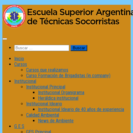
Saltar
al
contenido
Buscar:
Inicio
Cursos
Cursos que realizamos
Curso Formación de Brigadistas (in company)
Institucional
Institucional Principal
Institucional Organigrama
Heráldica institucional
Institucional Ideario
Institucional Ideario de 40 años de experiencia
Calidad Ambiental
News de Ambiente
G E S
GES Principal