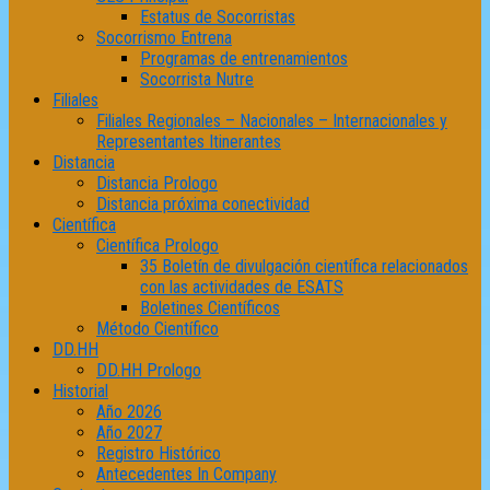
Estatus de Socorristas
Socorrismo Entrena
Programas de entrenamientos
Socorrista Nutre
Filiales
Filiales Regionales – Nacionales – Internacionales y
Representantes Itinerantes
Distancia
Distancia Prologo
Distancia próxima conectividad
Científica
Científica Prologo
35 Boletín de divulgación científica relacionados
con las actividades de ESATS
Boletines Científicos
Método Científico
DD.HH
DD.HH Prologo
Historial
Año 2026
Año 2027
Registro Histórico
Antecedentes In Company