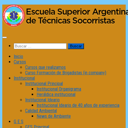
Saltar
al
contenido
Buscar:
Inicio
Cursos
Cursos que realizamos
Curso Formación de Brigadistas (in company)
Institucional
Institucional Principal
Institucional Organigrama
Heráldica institucional
Institucional Ideario
Institucional Ideario de 40 años de experiencia
Calidad Ambiental
News de Ambiente
G E S
GES Principal