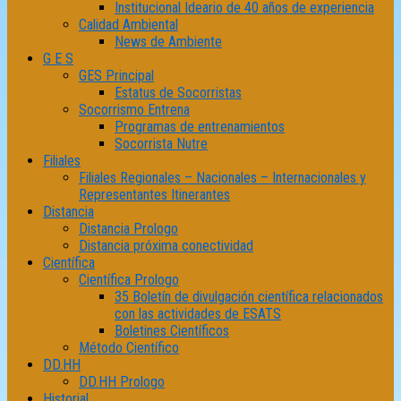
Institucional Ideario de 40 años de experiencia
Calidad Ambiental
News de Ambiente
G E S
GES Principal
Estatus de Socorristas
Socorrismo Entrena
Programas de entrenamientos
Socorrista Nutre
Filiales
Filiales Regionales – Nacionales – Internacionales y
Representantes Itinerantes
Distancia
Distancia Prologo
Distancia próxima conectividad
Científica
Científica Prologo
35 Boletín de divulgación científica relacionados
con las actividades de ESATS
Boletines Científicos
Método Científico
DD.HH
DD.HH Prologo
Historial